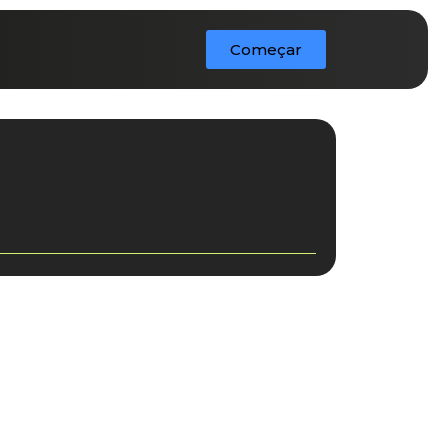
Começar
o....
am cada vez mais similares, vence quem