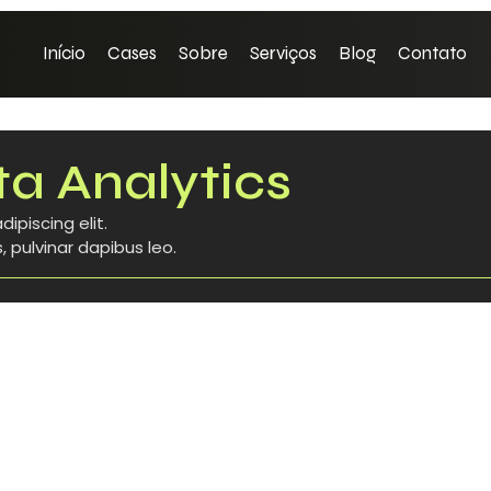
Início
Cases
Sobre
Serviços
Blog
Contato
a Analytics
ipiscing elit.
, pulvinar dapibus leo.
Branding
-
Estratégia
-
Performance
Posicionando sua marca no mercad
Em mercados saturados, onde produtos e serviços se torn
constrói percepção não apenas quem...