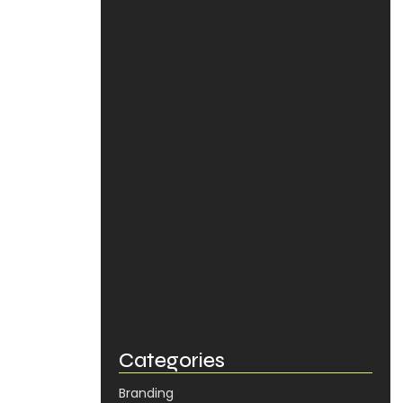
Aumento de Alcance Real: O…
janeiro 31, 2026
Posicionando sua marca no
mercado.
dezembro 17, 2025
Site precisa vender. E vender…
dezembro 17, 2025
O problema invisível dos links…
dezembro 17, 2025
Categories
Branding