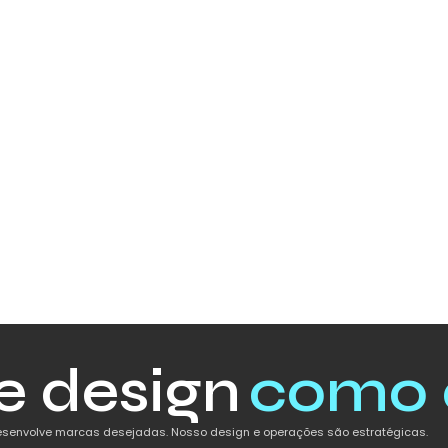
e design
como 
senvolve marcas desejadas. Nosso design e operações são estratégicas.